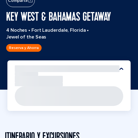
Compartir
KEY WEST & BAHAMAS GETAWAY
4 Noches
•
Fort Lauderdale, Florida
•
Jewel of the Seas
Reserva y Ahorra
ITINERARIO Y EXCURSIONES