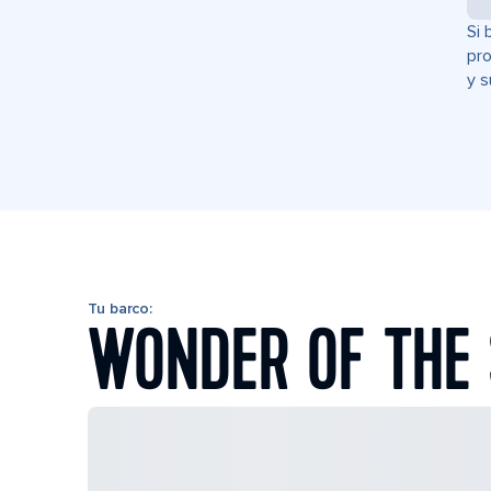
Si 
pro
y s
Tu barco:
WONDER OF THE