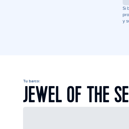
Si 
pro
y s
Tu barco:
JEWEL OF THE S