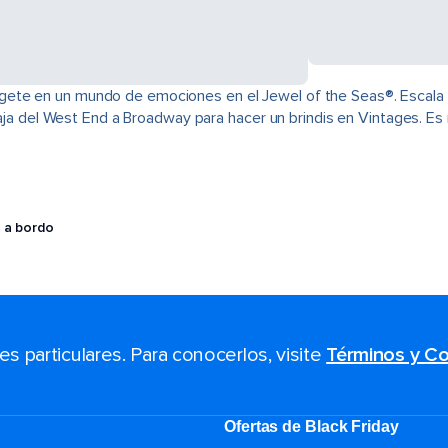
e en un mundo de emociones en el Jewel of the Seas®. Escala la p
viaja del West End a Broadway para hacer un brindis en Vintages. E
 a bordo
 particulares. Para conocerlos, visite
Términos y Co
Ofertas de Black Friday