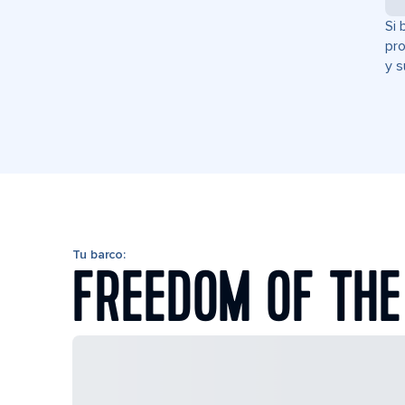
Si 
pro
y s
Tu barco:
FREEDOM OF THE