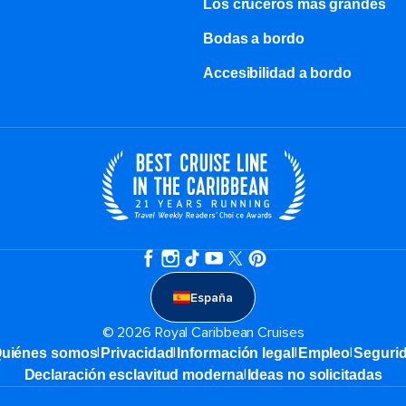
Los cruceros más grandes
Bodas a bordo
Accesibilidad a bordo
España
© 2026 Royal Caribbean Cruises
|
|
|
|
uiénes somos
Privacidad
Información legal
Empleo
Seguri
|
Declaración esclavitud moderna
Ideas no solicitadas