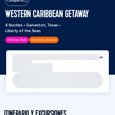
Compartir
WESTERN CARIBBEAN GETAWAY
4 Noches
•
Galveston, Texas
•
Liberty of the Seas
Ofertas flash
Reserva y Ahorra
ITINERARIO Y EXCURSIONES