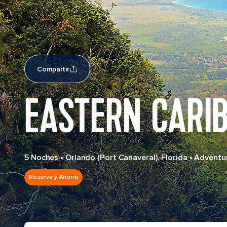
Compartir
EASTERN CARI
5 Noches
•
Orlando (Port Canaveral), Florida
•
Adventur
Reserva y Ahorra