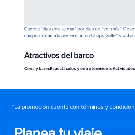
Cambia "días en alta mar" por días de "ver más". Desd
chisporrotean a la perfección en Chops Grille℠ y osten
Atractivos del barco
Cena y bares
Espectáculos y entretenimiento
Actividades
*La promoción cuenta con términos y condiciones
Planea tu viaje