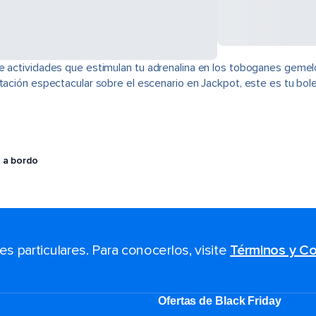
e actividades que estimulan tu adrenalina en los toboganes gemel
tación espectacular sobre el escenario en Jackpot, este es tu bole
 a bordo
 particulares. Para conocerlos, visite
Términos y Co
Ofertas de Black Friday