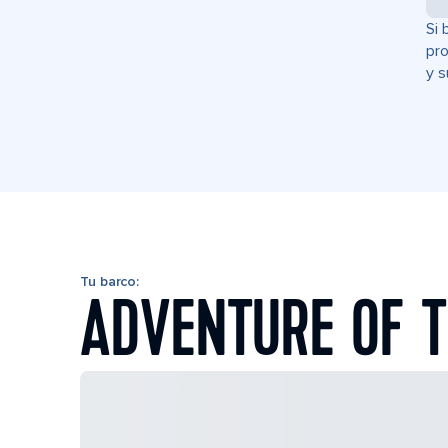
Si 
pro
y s
Tu barco:
ADVENTURE OF T