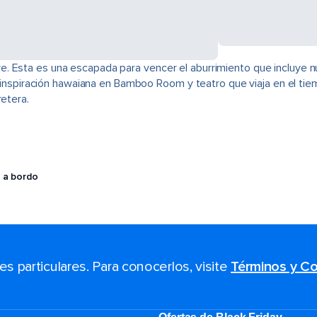
. Esta es una escapada para vencer el aburrimiento que incluye nu
de inspiración hawaiana en Bamboo Room y teatro que viaja en el tie
retera.
 a bordo
 particulares. Para conocerlos, visite
Términos y Co