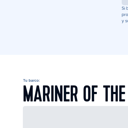
Si 
pro
y s
Tu barco:
MARINER OF THE