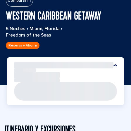
Compartir
WESTERN CARIBBEAN GETAWAY
5 Noches
•
Miami, Florida
•
Freedom of the Seas
Reserva y Ahorra
ITINERARIO Y EXCURSIONES