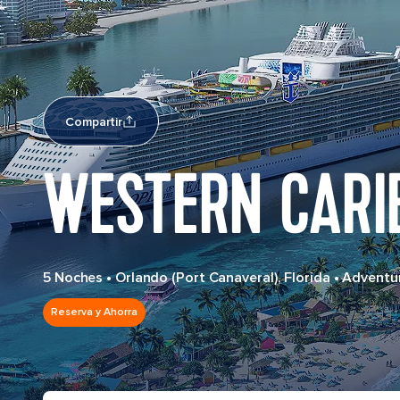
Compartir
WESTERN CARI
5 Noches
•
Orlando (Port Canaveral), Florida
•
Adventur
Reserva y Ahorra