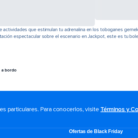
e actividades que estimulan tu adrenalina en los toboganes gemel
tación espectacular sobre el escenario en Jackpot, este es tu bole
 a bordo
 particulares. Para conocerlos, visite
Términos y Co
Ofertas de Black Friday