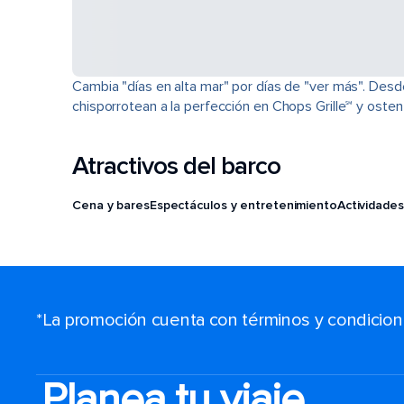
Cambia "días en alta mar" por días de "ver más". Desd
chisporrotean a la perfección en Chops Grille℠ y osten
Atractivos del barco
Cena y bares
Espectáculos y entretenimiento
Actividades
*La promoción cuenta con términos y condiciones
Planea tu viaje