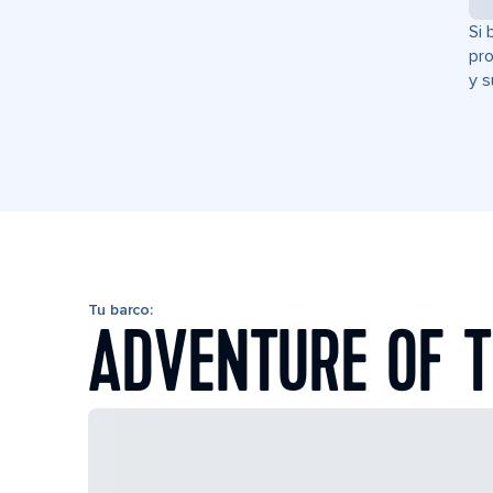
Si 
pro
y s
Tu barco:
ADVENTURE OF T