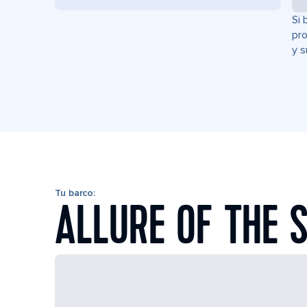
Si 
pro
y s
Tu barco:
ALLURE OF THE 