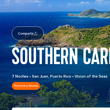
Compartir
SOUTHERN CAR
7 Noches
•
San Juan, Puerto Rico
•
Vision of the Seas
Reserva y Ahorra