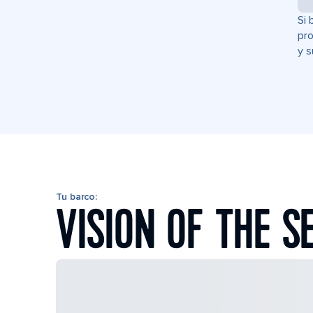
Si 
pro
y s
Tu barco:
VISION OF THE S