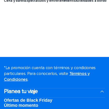
Cena y bares
Espectáculos y entretenimiento
Actividades a bordo
*La promoción cuenta con términos y condiciones
particulares. Para conocerlos, visite
Términos y
Condiciones
.
Planea tu viaje
Ofertas de Black Friday
Último momento