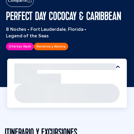
Compartir
PERFECT DAY COCOCAY & CARIBBEAN
8 Noches
•
Fort Lauderdale, Florida
•
Legend of the Seas
Ofertas flash
Reserva y Ahorra
ITINERARIO Y EXCURSIONES