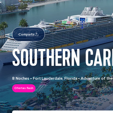
Compartir
SOUTHERN CAR
8 Noches
•
Fort Lauderdale, Florida
•
Adventure of the
Ofertas flash