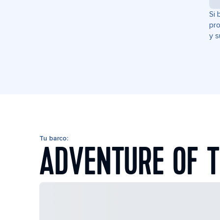
Si 
pro
y s
Tu barco:
ADVENTURE OF T