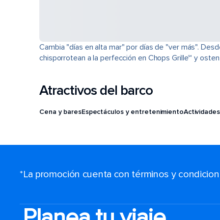
Cambia "días en alta mar" por días de "ver más". Desd
chisporrotean a la perfección en Chops Grille℠ y osten
Atractivos del barco
Cena y bares
Espectáculos y entretenimiento
Actividades
*La promoción cuenta con términos y condiciones
Planea tu viaje