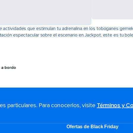
e actividades que estimulan tu adrenalina en los toboganes gemel
tación espectacular sobre el escenario en Jackpot, este es tu bole
 a bordo
 particulares. Para conocerlos, visite
Términos y Co
Ofertas de Black Friday