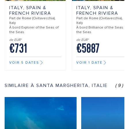
ITALY, SPAIN &
ITALY, SPAIN &
FRENCH RIVIERA
FRENCH RIVIERA
Part de
Rome (Civitavecchia),
Part de
Rome (Civitavecchia),
Italy
Italy
À bord
Explorer of the Seas of
À bord
Brilliance of the Seas of
the Seas
the Seas
de EUR*
de EUR*
€731
€5887
VOIR 5 DATES
VOIR 1 DATE
SIMILAIRE À SANTA MARGHERITA, ITALIE
(9)