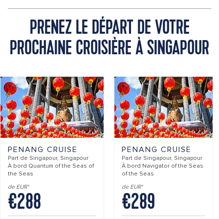
PRENEZ LE DÉPART DE VOTRE
PROCHAINE CROISIÈRE À SINGAPOUR
PENANG CRUISE
PENANG CRUISE
Part de
Singapour, Singapour
Part de
Singapour, Singapour
À bord
Quantum of the Seas of
À bord
Navigator of the Seas
the Seas
of the Seas
de EUR*
de EUR*
€288
€289