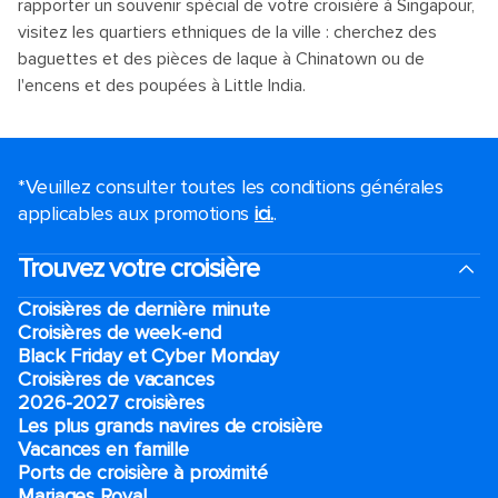
rapporter un souvenir spécial de votre croisière à Singapour,
visitez les quartiers ethniques de la ville : cherchez des
baguettes et des pièces de laque à Chinatown ou de
l'encens et des poupées à Little India.
*Veuillez consulter toutes les conditions générales
applicables aux promotions
ici.
.
Trouvez votre croisière
Croisières de dernière minute
Croisières de week-end
Black Friday et Cyber Monday
Croisières de vacances
2026-2027 croisières
Les plus grands navires de croisière
Vacances en famille
Ports de croisière à proximité
Mariages Royal