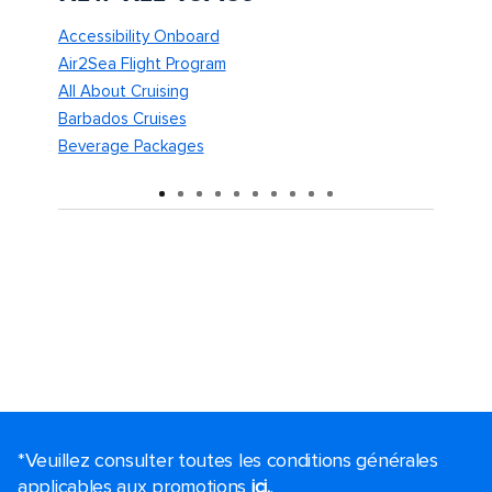
Accessibility Onboard
Boardin
Air2Sea Flight Program
Casino
All About Cruising
Check-I
Barbados Cruises
Club Ro
Beverage Packages
Crown &
*Veuillez consulter toutes les conditions générales
applicables aux promotions
ici.
.