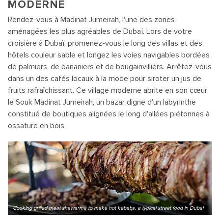
MODERNE
Rendez-vous à Madinat Jumeirah, l'une des zones
aménagées les plus agréables de Dubaï. Lors de votre
croisière à Dubaï, promenez-vous le long des villas et des
hôtels couleur sable et longez les voies navigables bordées
de palmiers, de bananiers et de bougainvilliers. Arrêtez-vous
dans un des cafés locaux à la mode pour siroter un jus de
fruits rafraîchissant. Ce village moderne abrite en son cœur
le Souk Madinat Jumeirah, un bazar digne d'un labyrinthe
constitué de boutiques alignées le long d'allées piétonnes à
ossature en bois.
Cooking grilled meat shawarma to make hot kebabs, a typical street food in Dubai