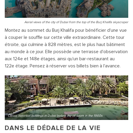
Aerial views of the city of Dubai from the top of the Burj Khalifa skyscraper
Montez au sommet du Burj Khalifa pour bénéficier d'une vue
à couper le souffle sur cette ville extraordinaire. Cette tour
étroite, qui culmine à 828 mètres, est le plus haut bâtiment
au monde à ce jour. Elle possède une terrasse d'observation
aux 124e et 148e étages, ainsi qu'un bar-restaurant au
122e étage. Pensez à réserver vos billets bien à l'avance.
Classic historical buildings in Dubai before the oil boom in the 1960s
DANS LE DÉDALE DE LA VIE