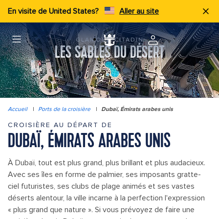
En visite de United States?
Aller au site
GLAMOUR CITADIN
LES SABLES DU DÉSERT
Accueil
|
Ports de la croisière
|
Dubaï, Émirats arabes unis
CROISIÈRE AU DÉPART DE
DUBAÏ, ÉMIRATS ARABES UNIS
À Dubaï, tout est plus grand, plus brillant et plus audacieux.
Avec ses îles en forme de palmier, ses imposants gratte-
ciel futuristes, ses clubs de plage animés et ses vastes
déserts alentour, la ville incarne à la perfection l'expression
« plus grand que nature ». Si vous prévoyez de faire une