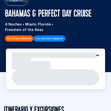
Compartir
BAHAMAS & PERFECT DAY CRUISE
4 Noches
•
Miami, Florida
•
Freedom of the Seas
Reserva y Ahorra
Los precios bajaron
ITINERARIO Y EXCURSIONES