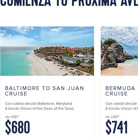
COMIENZA TU PRÓXIMA AV
BALTIMORE TO SAN JUAN
BERMUDA
CRUISE
CRUISE
Con salida desde
Baltimore, Maryland
Con salida desde
A bordo
Vision of the Seas of the Seas
A bordo
Vision of
de USD*
de USD*
$680
$741