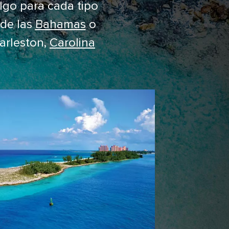
lgo para cada tipo
 de las
Bahamas
o
harleston,
Carolina