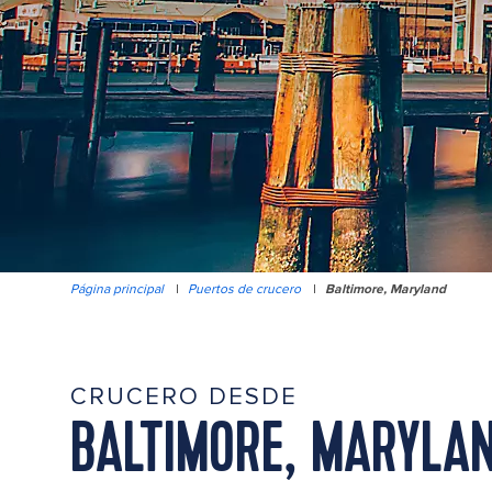
Página principal
|
Puertos de crucero
|
Baltimore, Maryland
CRUCERO DESDE
BALTIMORE, MARYLA