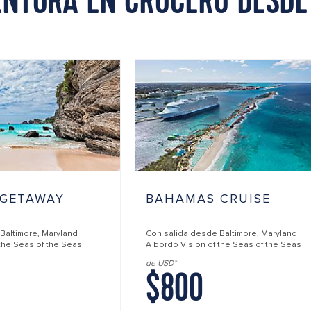
ENTURA EN CRUCERO DESDE
 GETAWAY
BAHAMAS CRUISE
Baltimore, Maryland
Con salida desde
Baltimore, Maryland
 the Seas of the Seas
A bordo
Vision of the Seas of the Seas
de USD*
$800