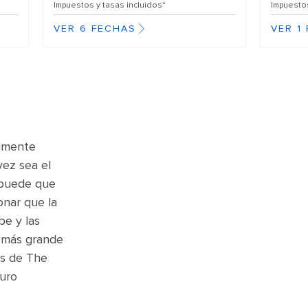
Impuestos y tasas incluidos*
Impuestos
VER 6 FECHAS
VER 1
almente
vez sea el
O puede que
onar que la
be y las
e más grande
es de The
guro