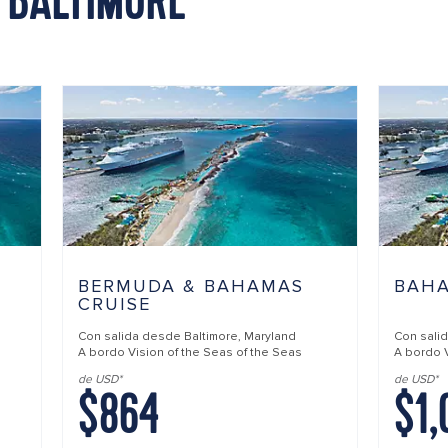
 BALTIMORE
BERMUDA & BAHAMAS
BAHA
CRUISE
Con salida desde
Baltimore, Maryland
Con sali
A bordo
Vision of the Seas of the Seas
A bordo
de USD*
de USD*
$864
$1,