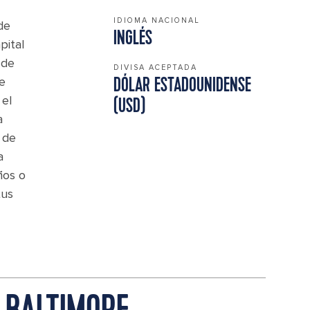
IDIOMA NACIONAL
de
INGLÉS
pital
 de
DIVISA ACEPTADA
e
DÓLAR ESTADOUNIDENSE
 el
(USD)
a
 de
a
ños o
tus