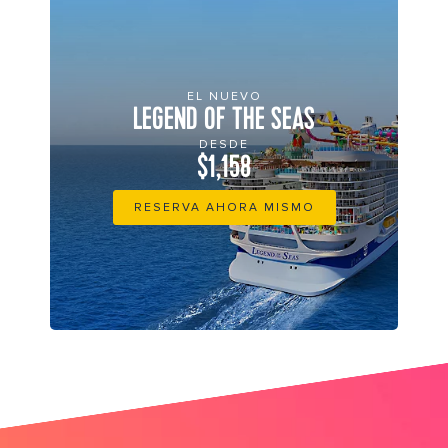
EL NUEVO
LEGEND OF THE SEAS
DESDE
$1,158
RESERVA AHORA MISMO
its big time gradient option b 4