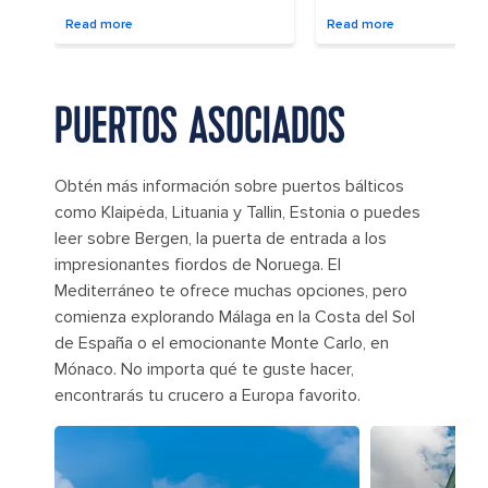
without PTO? Yes! Here are some
to try on your Mediterran
ways to do it.
cruise.
Read more
Read more
PUERTOS ASOCIADOS
Obtén más información sobre puertos bálticos
como Klaipėda, Lituania y Tallin, Estonia o puedes
leer sobre Bergen, la puerta de entrada a los
impresionantes fiordos de Noruega. El
Mediterráneo te ofrece muchas opciones, pero
comienza explorando Málaga en la Costa del Sol
de España o el emocionante Monte Carlo, en
Mónaco. No importa qué te guste hacer,
encontrarás tu crucero a Europa favorito.