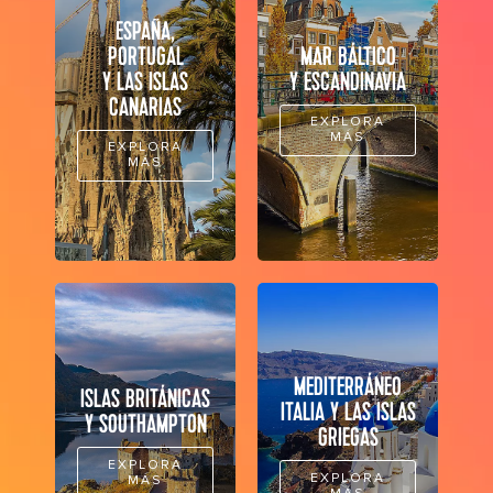
ESPAÑA,
PORTUGAL
MAR BÁLTICO
Y LAS ISLAS
Y ESCANDINAVIA
CANARIAS
EXPLORA
MÁS
EXPLORA
MÁS
MEDITERRÁNEO
ISLAS BRITÁNICAS
ITALIA Y LAS ISLAS
Y SOUTHAMPTON
GRIEGAS
EXPLORA
EXPLORA
MÁS