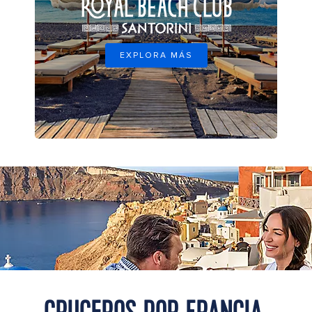
EXPLORA MÁS
Visitors enjoy drinks at an outdoor café overlooking the caldera
and whitewashed buildings of Oia Village in Santorini, Greece.