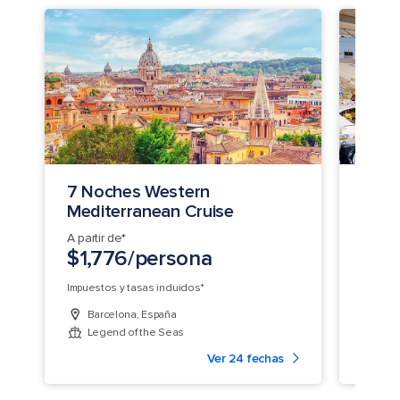
7 Noches Western
7 No
Mediterranean Cruise
A partir de*
A parti
$1,776/persona
$1,
Impuestos y tasas incluidos*
Impuest
Barcelona, España
Rome
Legend of the Seas
Ody
Ver 24 fechas