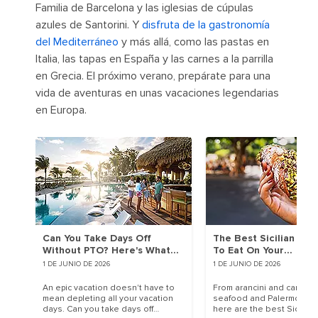
Familia de Barcelona y las iglesias de cúpulas
azules de Santorini. Y
disfruta de la gastronomía
del Mediterráneo
y más allá, como las pastas en
Italia, las tapas en España y las carnes a la parrilla
en Grecia. El próximo verano, prepárate para una
vida de aventuras en unas vacaciones legendarias
en Europa.
Can You Take Days Off
The Best Sicilian Foo
Without PTO? Here's What
To Eat On Your
You Need To Know | Royal
Mediterranean Vacat
1 DE JUNIO DE 2026
1 DE JUNIO DE 2026
Caribbean Cruises
An epic vacation doesn't have to
From arancini and cannoli 
mean depleting all your vacation
seafood and Palermo stre
days. Can you take days off
here are the best Sicilian