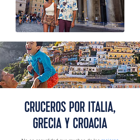
A father lifts his son while standing in clear blue water at a busy
beach in Positano, Italy
CRUCEROS POR ITALIA,
GRECIA Y CROACIA