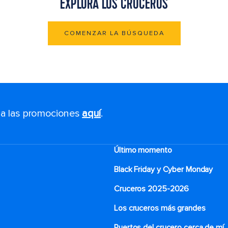
EXPLORA LOS CRUCEROS
COMENZAR LA BÚSQUEDA
s a las promociones
aquí
.
Último momento
Black Friday y Cyber Monday
Cruceros 2025-2026
Los cruceros más grandes
Puertos del crucero cerca de mí