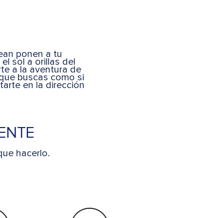
bean ponen a tu
 sol a orillas del
rte a la aventura de
o que buscas como si
arte en la dirección
IENTE
ue hacerlo.