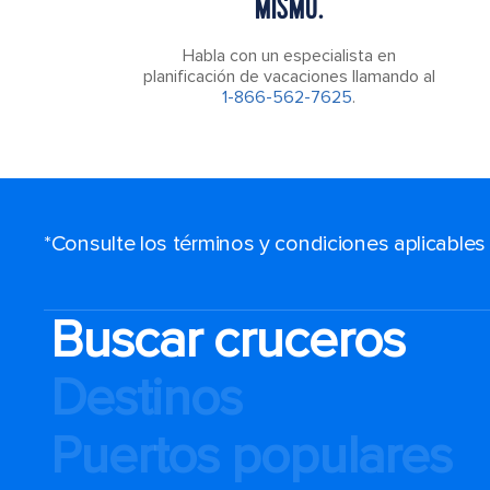
MISMO.
Habla con un especialista en
planificación de vacaciones llamando al
1-866-562-7625
.
*Consulte los términos y condiciones aplicable
Buscar cruceros
Destinos
Puertos populares