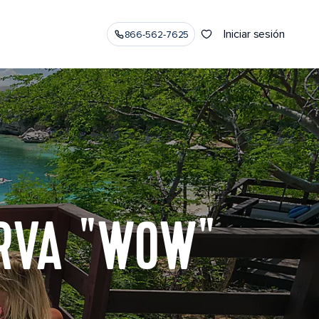
Iniciar sesión
866-562-7625
ERVA "WOW"