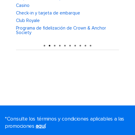
Casino
CruiseT
Check-in y tarjeta de embarque
Embarqu
Club Royale
Clases 
Programa de fidelización de Crown & Anchor
Aliment
Society
*Consulte los términos y condiciones aplicables a las
promociones
aquí
.