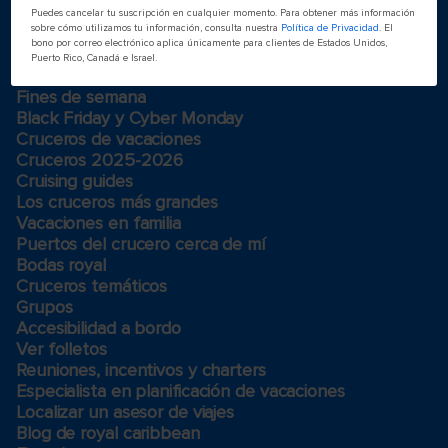
Puedes cancelar tu suscripción en cualquier momento. Para obtener más información
sobre cómo utilizamos tu información, consulta nuestra
Política de Privacidad
. El
Buscar cruceros
bono por correo electrónico aplica únicamente para clientes de Estados Unidos,
Puerto Rico, Canadá e Israel.
Último momento
Fines de semana
Black Friday y Cyber Monday
Cruceros de vacaciones
Cruceros 2025-2026
Cruising guides
Los cruceros más grandes
Vacaciones en familia
Puertos del crucero cerca de mí
Bodas royal
Cruceros temáticos
Grupos
Accesibilidad a bordo
Ver folletos
Reuniones, incentivos y charters​
Especialista en planificación de vacaciones
Localizar un asesor de viajes
Blog de royal caribbean