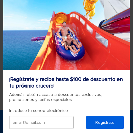
Discovery Road Cabo Cañaveral, Florida 32...
¿Dónde se encuentra el Puerto de
Galveston?
Puerto de Galveston - Muelle 10 1402
Harborside Drive Galveston, Texas 77550
Indicaciones de viaje: Desde el Aeropuerto
Intercontinental Bush de Houston Mantente
a la izquierda en John F Kennedy Blvd y
luego incorpórate a Beltway 8 East hacia US-
¡Regístrate y recibe hasta $100 de descuento en
59. ...
tu próximo crucero!
Además, obtén acceso a descuentos exclusivos,
Ver más
promociones y tarifas especiales.
Introduce tu correo electrónico
*Consulte los términos y condiciones aplicables a las
Regístrate
promociones
aquí
.