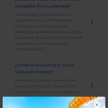
Everglades (Fort Lauderdale)?
Port Everglades 1850 Eller Drive Fort
Lauderdale, Florida 33316 Obtén más
información sobre Port Everglades
Indicaciones de Royal Caribbean para llegar
a la terminal de cruceros de Fort Lauderdale
(Everglades): Desde el Aeropuerto
Internacional de Fo...
¿Dónde se encuentra el Puerto
Cañaveral (Orlando)?
Información del puerto y la terminal Port
Canaveral Orlando está ubicado en 445
Challenger Road. Hay varias terminales en
Puerto Cañaveral para los cruceros de Royal
Caribbean. Terminal de cruceros n.° 1 9050