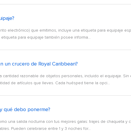
uipaje?
 electrónico) que emitimos, incluye una etiqueta para equipaje espe
a etiqueta para equipaje también posee informa...
en un crucero de Royal Caribbean?
 cantidad razonable de objetos personales, incluido el equipaje. Sin
idad de artículos que lleves. Cada huésped tiene la opci...
l y qué debo ponerme?
mo una salida nocturna con tus mejores galas: trajes de chaqueta y 
les. Pueden celebrarse entre 1 y 3 noches for...