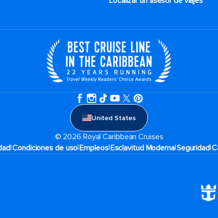
Localizar un asesor de viajes
United States
© 2026 Royal Caribbean Cruises
|
|
|
|
|
idad
Condiciones de uso
Empleos
Esclavitud Moderna
Seguridad
C