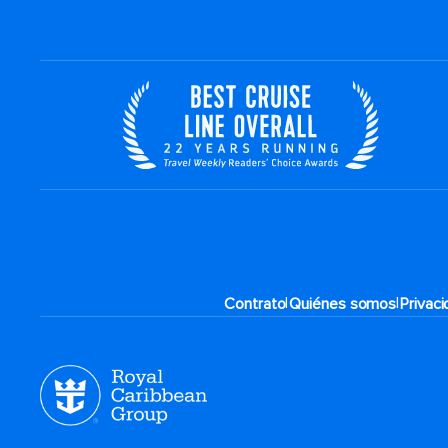
|
|
Contrato
Quiénes somos
Privac