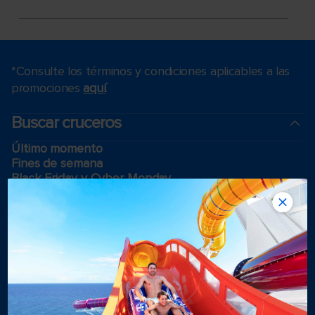
*Consulte los términos y condiciones aplicables a las
promociones
aquí
.
Buscar cruceros
Último momento
Fines de semana
Black Friday y Cyber Monday
Cruceros de vacaciones
Cruceros 2025-2026
Cruising guides
Los cruceros más grandes
Vacaciones en familia
Puertos del crucero cerca de mí
Bodas royal
Cruceros temáticos
Grupos