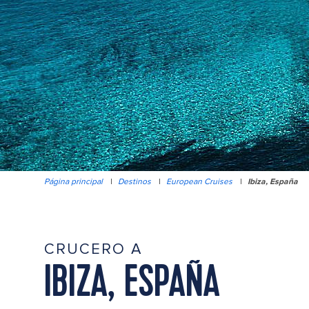
Página principal
|
Destinos
|
European Cruises
|
Ibiza, España
CRUCERO A
IBIZA, ESPAÑA