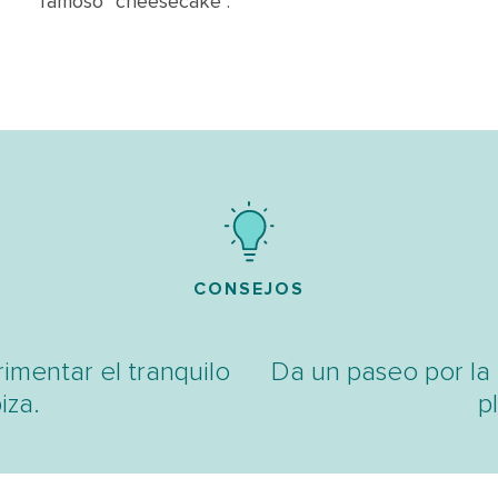
famoso "cheesecake".
CONSEJOS
imentar el tranquilo
Da un paseo por la 
iza.
p