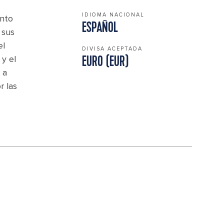
IDIOMA NACIONAL
unto
ESPAÑOL
 sus
el
DIVISA ACEPTADA
y el
EURO (EUR)
 a
r las