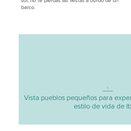
sol, no te pierdas las fiestas a bordo de un
barco.
1
Vista pueblos pequeños para exper
estilo de vida de Ib