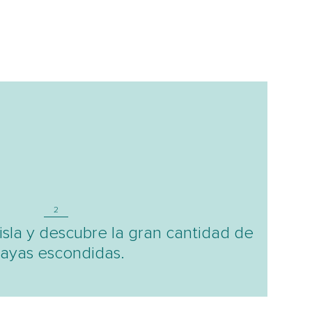
2
isla y descubre la gran cantidad de
layas escondidas.