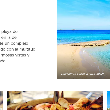
a playa de
 en la de
 de un complejo
odo con la multitud
ermosas vistas y
ada.
Cala Comte beach in Ibiza, Spain