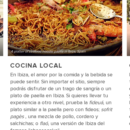
A platter of seafood noodle paella in Ibiza, Spain
COCINA LOCAL
En Ibiza, el amor por la comida y la bebida se
puede sentir. Sin importar el sitio, siempre
podrás disfrutar de un trago de sangría o un
plato de paella en Ibiza. Si quieres llevar tu
experiencia a otro nivel, prueba la
fideuá
, un
plato similar a la paella pero con fideos;
sofrit
pagès
, una mezcla de pollo, cordero y
salchichas; o
flaó
, una versión de Ibiza del