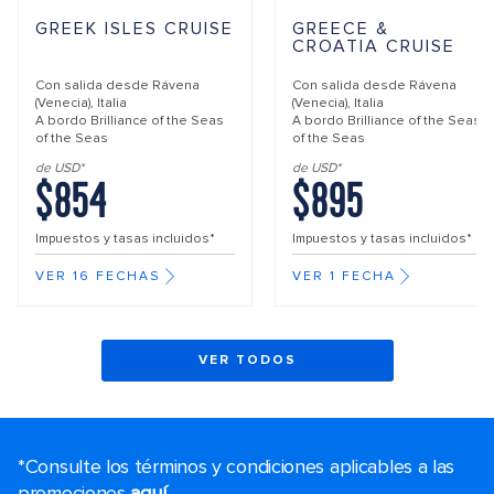
GREEK ISLES CRUISE
GREECE &
CROATIA CRUISE
Con salida desde
Rávena
Con salida desde
Rávena
(Venecia), Italia
(Venecia), Italia
A bordo
Brilliance of the Seas
A bordo
Brilliance of the Seas
of the Seas
of the Seas
de USD*
de USD*
$854
$895
Impuestos y tasas incluidos*
Impuestos y tasas incluidos*
VER 16 FECHAS
VER 1 FECHA
VER TODOS
*Consulte los términos y condiciones aplicables a las
promociones
aquí
.