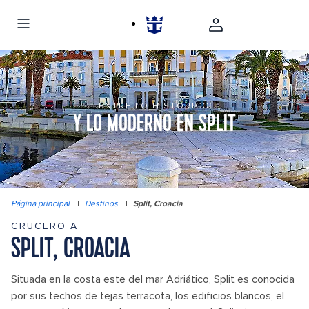
ENTRE LO HISTÓRICO
Y LO MODERNO EN SPLIT
Página principal
|
Destinos
|
Split, Croacia
CRUCERO A
SPLIT, CROACIA
Situada en la costa este del mar Adriático, Split es conocida
por sus techos de tejas terracota, los edificios blancos, el