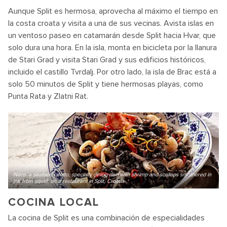
Aunque Split es hermosa, aprovecha al máximo el tiempo en
la costa croata y visita a una de sus vecinas. Avista islas en
un ventoso paseo en catamarán desde Split hacia Hvar, que
solo dura una hora. En la isla, monta en bicicleta por la llanura
de Stari Grad y visita Stari Grad y sus edificios históricos,
incluido el castillo Tvrdalj. Por otro lado, la isla de Brac está a
solo 50 minutos de Split y tiene hermosas playas, como
Punta Rata y Zlatni Rat.
Nero, a seafood risotto, specialty dining dish with shrimp and scallops smothered in
ink from squid, on a restaurant in Split, Croatia
COCINA LOCAL
La cocina de Split es una combinación de especialidades