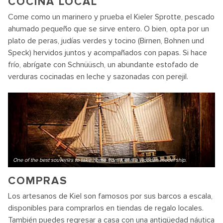
COCINA LOCAL
Come como un marinero y prueba el Kieler Sprotte, pescado
ahumado pequeño que se sirve entero. O bien, opta por un
plato de peras, judías verdes y tocino (Birnen, Bohnen und
Speck) hervidos juntos y acompañados con papas. Si hace
frío, abrígate con Schnüüsch, un abundante estofado de
verduras cocinadas en leche y sazonadas con perejil.
One of the best souvenirs to take home from Kiel is a wooden model ship.
COMPRAS
Los artesanos de Kiel son famosos por sus barcos a escala,
disponibles para comprarlos en tiendas de regalo locales.
También puedes regresar a casa con una antigüedad náutica