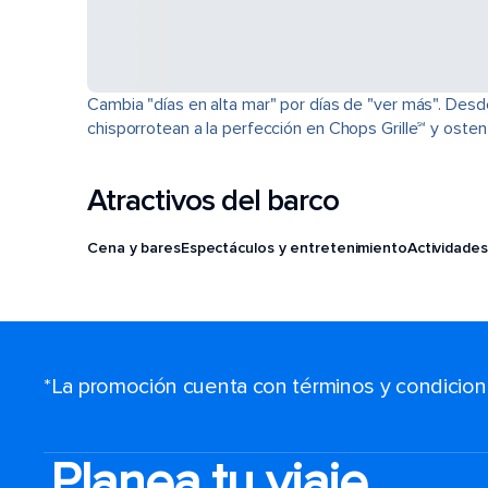
Cambia "días en alta mar" por días de "ver más". Desd
chisporrotean a la perfección en Chops Grille℠ y osten
Atractivos del barco
Cena y bares
Espectáculos y entretenimiento
Actividades
*La promoción cuenta con términos y condiciones
Planea tu viaje