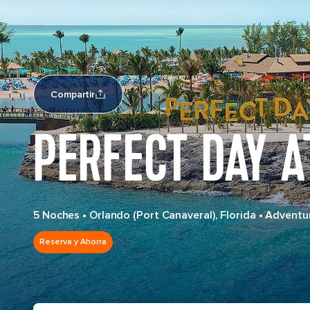
Compartir
PERFECT DAY A
5 Noches
•
Orlando (Port Canaveral), Florida
•
Adventur
Reserva y Ahorra