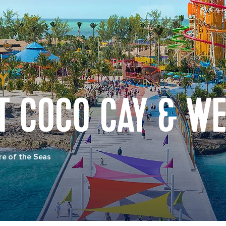
T COCO CAY & W
e of the Seas