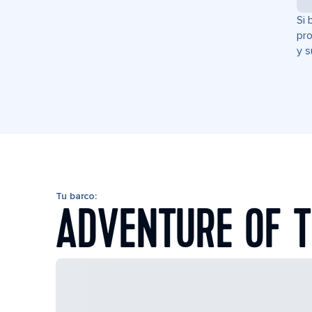
Si 
pro
y s
Tu barco:
ADVENTURE OF T