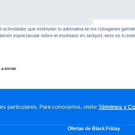
e actividades que estimulan tu adrenalina en los toboganes gemel
tación espectacular sobre el escenario en Jackpot, este es tu bole
 a bordo
 particulares. Para conocerlos, visite
Términos y Co
Ofertas de Black Friday