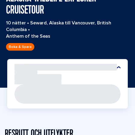
CRUISETOUR
10 nätter
•
Seward, Alaska till Vancouver, British
Columbia
•
Anthem of the Seas
Boka & Spara
RESRUTT OCH UTFLYKTER