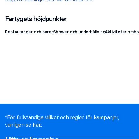
Fartygets höjdpunkter
Restauranger och barer
Shower och underhållning
Aktiviteter ombo
*För fullständiga villkor och regler för kampanjer,
vänligen se
här.
.