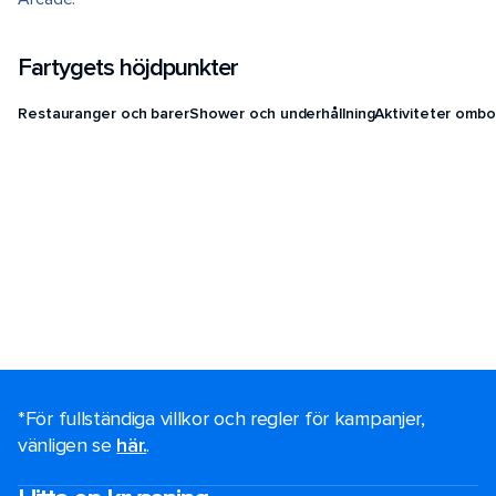
Fartygets höjdpunkter
Restauranger och barer
Shower och underhållning
Aktiviteter ombo
*För fullständiga villkor och regler för kampanjer,
vänligen se
här.
.