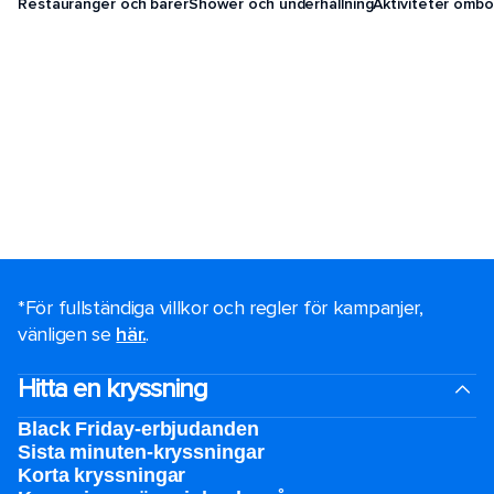
Restauranger och barer
Shower och underhållning
Aktiviteter ombo
*För fullständiga villkor och regler för kampanjer,
vänligen se
här.
.
Hitta en kryssning
Black Friday-erbjudanden
Sista minuten-kryssningar
Korta kryssningar