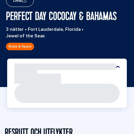
Dela
PERFECT DAY COCOCAY & BAHAMAS
3 nätter
•
Fort Lauderdale, Florida
•
Jewel of the Seas
Boka & Spara
RESRUTT OCH UTFLYKTER