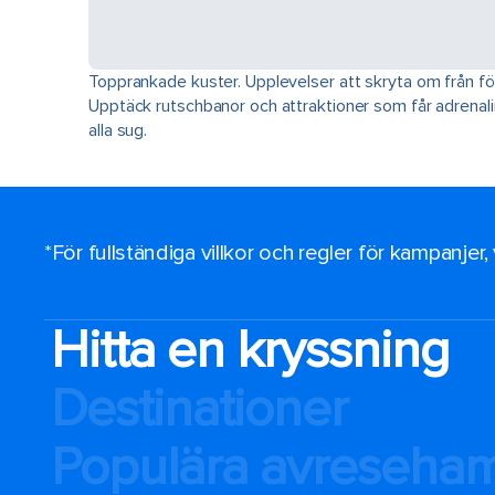
Topprankade kuster. Upplevelser att skryta om från för
Upptäck rutschbanor och attraktioner som får adrenaline
alla sug.
*För fullständiga villkor och regler för kampanjer
Hitta en kryssning
Destinationer
Populära avreseha