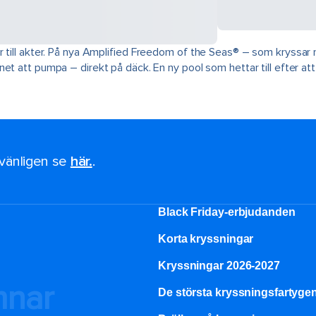
 till akter. På nya Amplified Freedom of the Seas® – som kryssar 
t att pumpa – direkt på däck. En ny pool som hettar till efter att 
, vänligen se
här.
.
Black Friday-erbjudanden
Korta kryssningar
Kryssningar 2026-2027
mnar
De största kryssningsfartyge