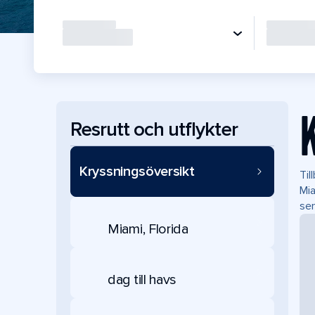
Resrutt och utflykter
Kryssningsöversikt
Til
Mia
se
Miami, Florida
dag till havs