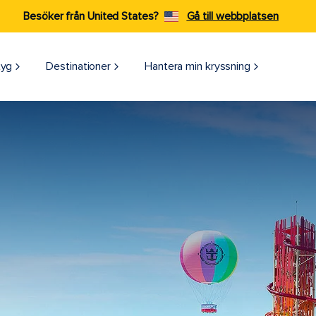
Besöker från United States?
Gå till webbplatsen
tyg
Destinationer
Hantera min kryssning