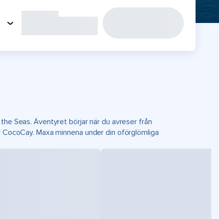
the Seas. Äventyret börjar när du avreser från
ay CocoCay. Maxa minnena under din oförglömliga