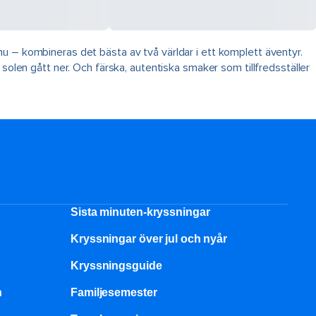
nu – kombineras det bästa av två världar i ett komplett äventyr.
solen gått ner. Och färska, autentiska smaker som tillfredsställer
Sista minuten-kryssningar
Kryssningar över jul och nyår
Kryssningsguide
n
Familjesemester