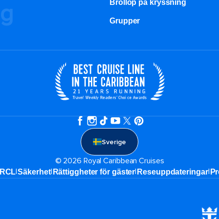
Bröllop på kryssning
ng
Grupper
Sverige
© 2026 Royal Caribbean Cruises
|
|
|
|
 RCL
Säkerhet
Rättiggheter för gäster
Reseuppdateringar​
Pr