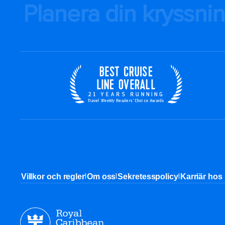
Planera din kryssni
|
|
|
Villkor och regler
Om oss
Sekretesspolicy
Karriär hos