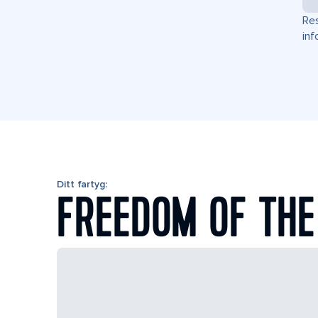
Res
inf
Ditt fartyg:
FREEDOM OF THE