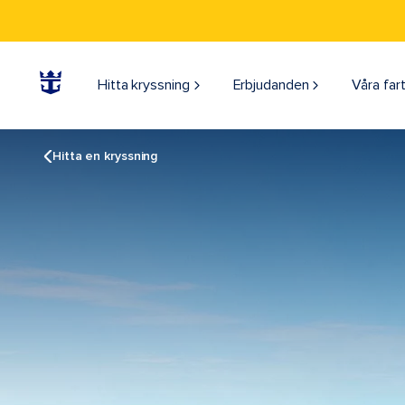
Hitta kryssning
Erbjudanden
Våra far
Hitta en kryssning