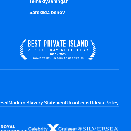
Temakryssningar
Särskilda behov
|
ess
Modern Slavery Statement
Unsolicited Ideas Policy