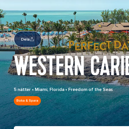
Dela
WESTERN CARI
5 nätter
•
Miami, Florida
•
Freedom of the Seas
Boka & Spara