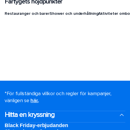
Fartygets höjdpunkter
Restauranger och barer
Shower och underhållning
Aktiviteter ombo
*För fullständiga villkor och regler för kampanjer,
vänligen se
här.
.
Hitta en kryssning
Black Friday-erbjudanden