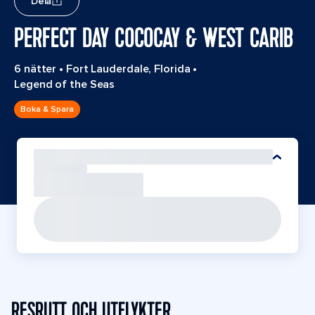
Dela
PERFECT DAY COCOCAY & WEST CARIB
6 nätter
•
Fort Lauderdale, Florida
•
Legend of the Seas
Boka & Spara
RESRUTT OCH UTFLYKTER