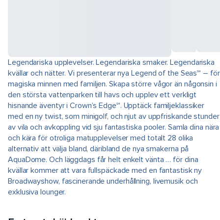
Legendariska upplevelser. Legendariska smaker. Legendariska
kvällar och nätter. Vi presenterar nya Legend of the Seas℠ – för
magiska minnen med familjen. Skapa större vågor än någonsin i
den största vattenparken till havs och upplev ett verkligt
hisnande äventyr i Crown’s Edge℠. Upptäck familjeklassiker
med en ny twist, som minigolf, och njut av uppfriskande stunder
av vila och avkoppling vid sju fantastiska pooler. Samla dina nära
och kära för otroliga matupplevelser med totalt 28 olika
alternativ att välja bland, däribland de nya smakerna på
AquaDome. Och läggdags får helt enkelt vänta … för dina
kvällar kommer att vara fullspäckade med en fantastisk ny
Broadwayshow, fascinerande underhållning, livemusik och
exklusiva lounger.