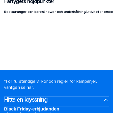
Fartygets höjdpunkter
Restauranger och barer
Shower och underhållning
Aktiviteter ombo
*För fullständiga villkor och regler för kampanjer,
vänligen se
här.
.
Hitta en kryssning
Black Friday-erbjudanden