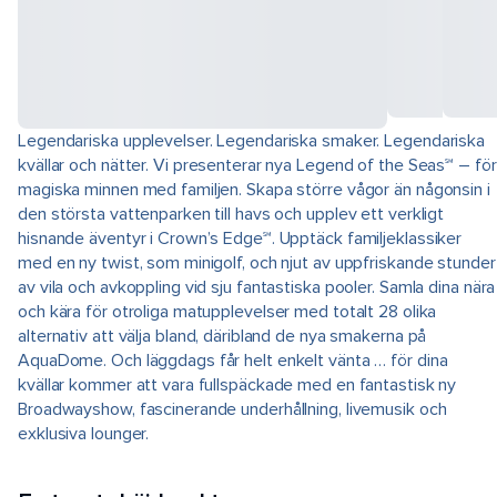
Legendariska upplevelser. Legendariska smaker. Legendariska
kvällar och nätter. Vi presenterar nya Legend of the Seas℠ – för
magiska minnen med familjen. Skapa större vågor än någonsin i
den största vattenparken till havs och upplev ett verkligt
hisnande äventyr i Crown’s Edge℠. Upptäck familjeklassiker
med en ny twist, som minigolf, och njut av uppfriskande stunder
av vila och avkoppling vid sju fantastiska pooler. Samla dina nära
och kära för otroliga matupplevelser med totalt 28 olika
alternativ att välja bland, däribland de nya smakerna på
AquaDome. Och läggdags får helt enkelt vänta … för dina
kvällar kommer att vara fullspäckade med en fantastisk ny
Broadwayshow, fascinerande underhållning, livemusik och
exklusiva lounger.