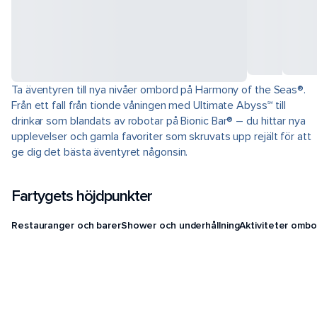
Ta äventyren till nya nivåer ombord på Harmony of the Seas®.
Från ett fall från tionde våningen med Ultimate Abyss℠ till
drinkar som blandats av robotar på Bionic Bar® – du hittar nya
upplevelser och gamla favoriter som skruvats upp rejält för att
ge dig det bästa äventyret någonsin.
Fartygets höjdpunkter
Restauranger och barer
Shower och underhållning
Aktiviteter ombo