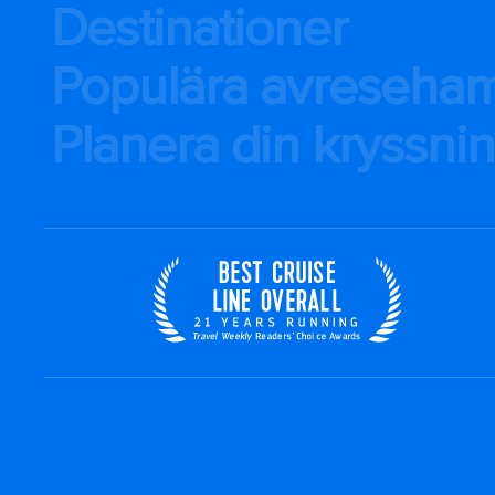
Destinationer
Populära avreseha
Planera din kryssni