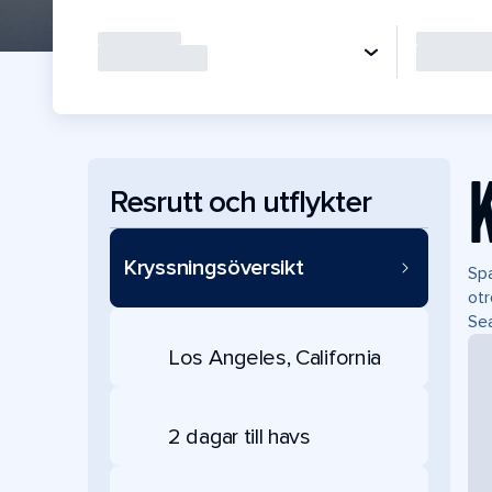
Resrutt och utflykter
Kryssningsöversikt
Spa
otr
Sea
Los Angeles, California
2 dagar till havs