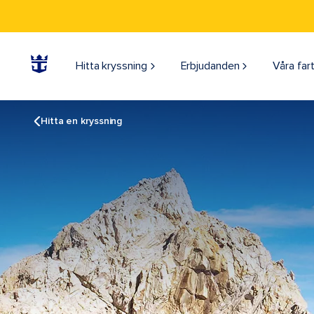
Hitta kryssning
Erbjudanden
Våra far
Hitta en kryssning