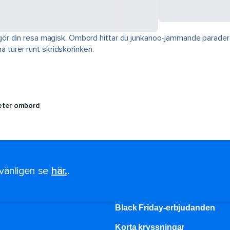
ör din resa magisk. Ombord hittar du junkanoo-jammande parader 
na turer runt skridskorinken.
teter ombord
, vänligen se
här.
.
Black Friday-erbjudanden
Korta kryssningar