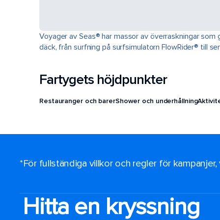
Voyager av Seas® har massor av överraskningar som g
däck, från surfning på surfsimulatorn FlowRider® till se
Fartygets höjdpunkter
Restauranger och barer
Shower och underhållning
Aktivi
*För fullständiga villkor och regler för kampanjer
Hitta en kryssning