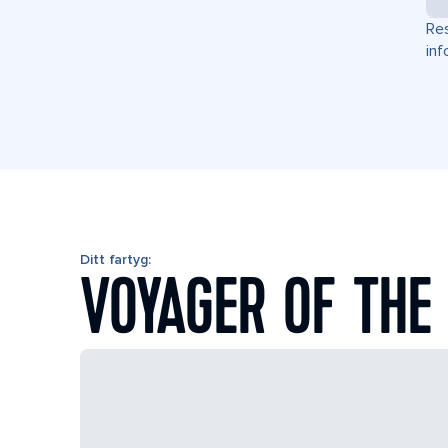
Res
inf
Ditt fartyg:
VOYAGER OF THE