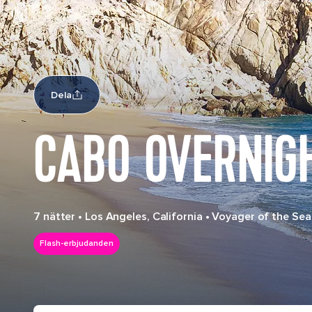
Dela
CABO OVERNIG
7 nätter
•
Los Angeles, California
•
Voyager of the Sea
Flash-erbjudanden