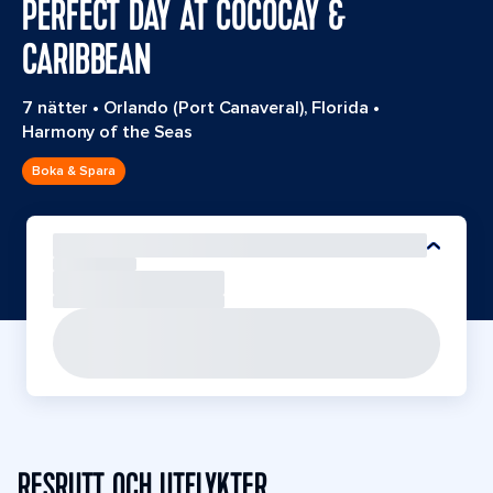
PERFECT DAY AT COCOCAY &
CARIBBEAN
7 nätter
•
Orlando (Port Canaveral), Florida
•
Harmony of the Seas
Boka & Spara
RESRUTT OCH UTFLYKTER