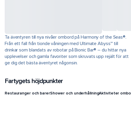
Ta äventyren till nya nivåer ombord på Harmony of the Seas®.
Från ett fall från tionde våningen med Ultimate Abyss℠ till
drinkar som blandats av robotar på Bionic Bar® – du hittar nya
upplevelser och gamla favoriter som skruvats upp rejält för att
ge dig det bästa äventyret någonsin.
Fartygets höjdpunkter
Restauranger och barer
Shower och underhållning
Aktiviteter ombo