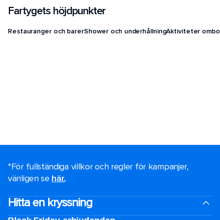
Fartygets höjdpunkter
Restauranger och barer
Shower och underhållning
Aktiviteter ombo
*För fullständiga villkor och regler för kampanjer,
vänligen se
här.
.
Hitta en kryssning