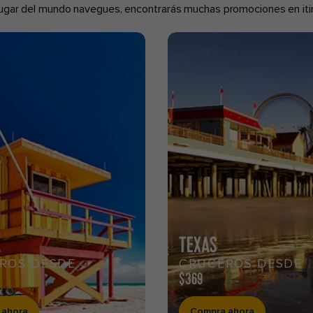
 lugar del mundo navegues, encontrarás muchas promociones en itin
A
TEXAS
ROS DESDE
CRUCEROS DESDE
$369
 ahora
Compra ahora