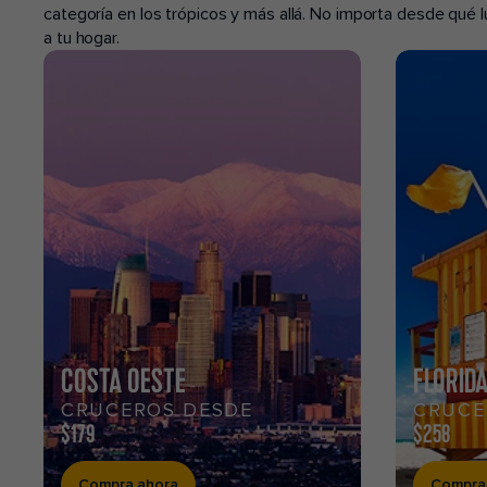
categoría en los trópicos y más allá. No importa desde qué
a tu hogar.
COSTA OESTE
FLORID
CRUCEROS DESDE
CRUCE
$179
$258
Compra ahora
Compra