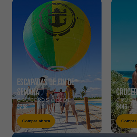
ESCAPADAS DE FIN DE
SEMANA
CRUCER
CRUCEROS DESDE
CRUCE
$258
$446
Compra ahora
Compra