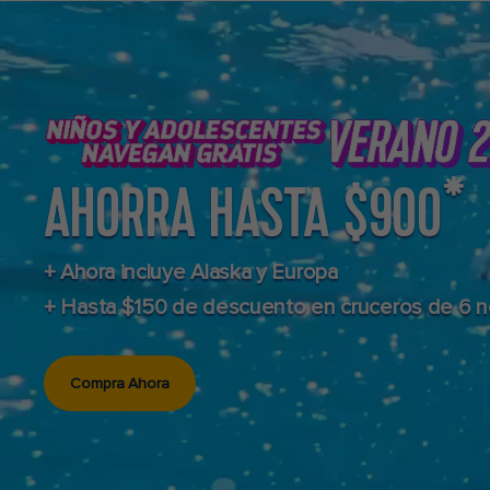
AHORRA HASTA $900*
+ Ahora incluye Alaska y Europa
+ Hasta $150 de descuento en cruceros de 6 
Compra Ahora