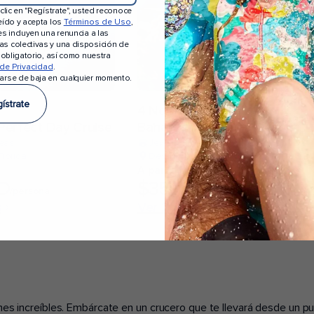
 clic en "Regístrate", usted reconoce
eído y acepta los
Términos de Uso
,
es incluyen una renuncia a las
s colectivas y una disposición de
e obligatorio, así como nuestra
 de Privacidad
.
arse de baja en cualquier momento.
ístrate
4 Noches
erfect Day Cruise
Bahamas Getaway Cruise
Seas
Jewel of the Seas
lorida
Desde Fort Lauderdale, Florida
A partir de*
D
$359 USD
/persona
/persona
s
Ver 2 fechas
iones increíbles. Embárcate en un crucero que te llevará desde un 