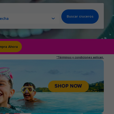
Buscar cruceros
fecha
mpra Ahora
*Términos y condiciones aplican.