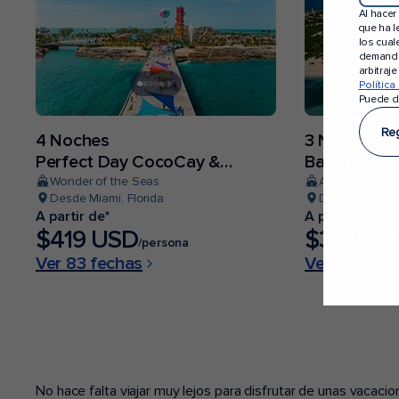
Al hacer
que ha l
los cual
demanda
arbitraj
Política
Puede d
Reg
4 Noches
3 Noches
Perfect Day CocoCay &
Bahamas & P
Bahamas
Wonder of the Seas
Allure of the 
Desde Miami, Florida
Desde Miami, F
A partir de*
A partir de*
$419 USD
$342 US
/persona
Ver 83 fechas
Ver 3 fecha
PUERTOS POPULARES
No hace falta viajar muy lejos para disfrutar de unas vacac