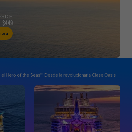
ESDE
$449
hora
 el Hero of the Seas℠. Desde la revolucionaria Clase Oasis