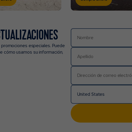
CTUALIZACIONES
Nombre
 y promociones especiales. Puede
re cómo usamos su información,
Apellido
Dirección de correo electrónico
United States
País/Ubicación