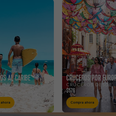
OS AL CARIBE
CRUCEROS POR EURO
ROS DESDE
CRUCEROS DESDE
$576
 ahora
Compra ahora