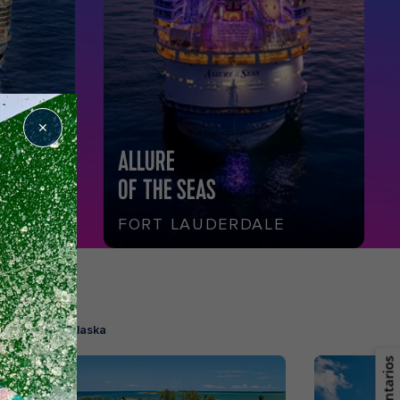
ALLURE
OF THE SEAS
A
FORT LAUDERDALE
ATIS
Cruceros a Alaska
Comentarios