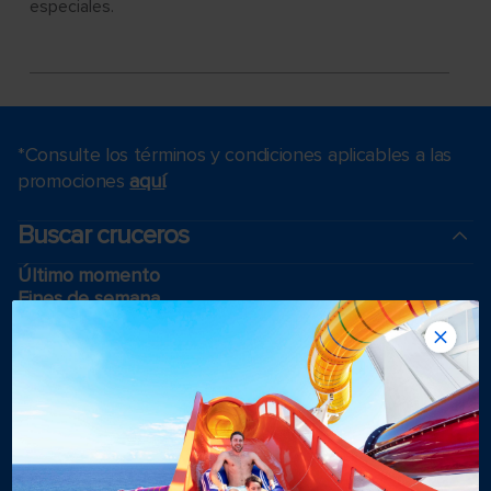
especiales.
*Consulte los términos y condiciones aplicables a las
promociones
aquí
.
Buscar cruceros
Último momento
Fines de semana
Black Friday y Cyber Monday
Cruceros de vacaciones
Cruceros 2025-2026
Cruising guides
Los cruceros más grandes
Vacaciones en familia
Puertos del crucero cerca de mí
Bodas royal