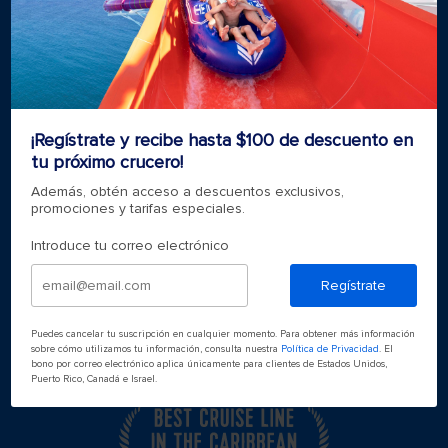
Cruceros temáticos
Grupos
Accesibilidad a bordo
Ver folletos
Reuniones, incentivos y charters​
Especialista en planificación de vacaciones
Localizar un asesor de viajes
¡Regístrate y recibe hasta $100 de descuento en
Blog de royal caribbean
tu próximo crucero!
Destinos
Además, obtén acceso a descuentos exclusivos,
promociones y tarifas especiales.
Puertos populares
Introduce tu correo electrónico
Prepara tu viaje
Regístrate
Puedes cancelar tu suscripción en cualquier momento. Para obtener más información
sobre cómo utilizamos tu información, consulta nuestra
Política de Privacidad
. El
bono por correo electrónico aplica únicamente para clientes de Estados Unidos,
Puerto Rico, Canadá e Israel.