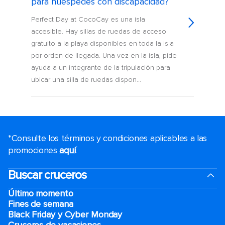
para huéspedes con discapacidad?
Perfect Day at CocoCay es una isla
accesible. Hay sillas de ruedas de acceso
gratuito a la playa disponibles en toda la isla
por orden de llegada. Una vez en la isla, pide
ayuda a un integrante de la tripulación para
ubicar una silla de ruedas dispon...
*Consulte los términos y condiciones aplicables a las
promociones
aquí
.
Buscar cruceros
Último momento
Fines de semana
Black Friday y Cyber Monday