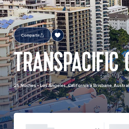
Compartir
TRANSPACIFIC 
25 Noches
•
Los Ángeles, California a Brisbane, Austral