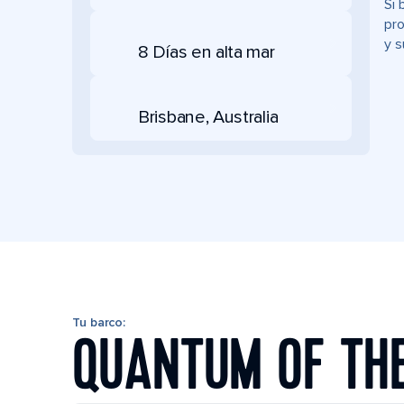
Si 
pro
y s
8 Días en alta mar
Brisbane, Australia
Tu barco:
QUANTUM OF TH