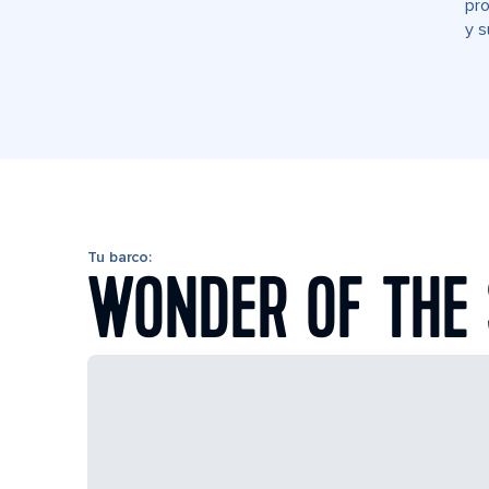
pro
y s
Tu barco:
WONDER OF THE