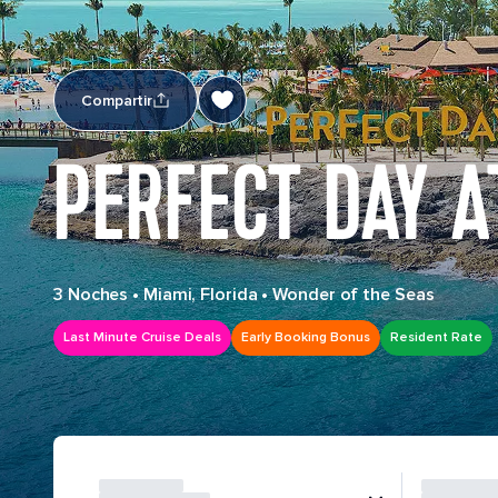
Compartir
PERFECT DAY 
3 Noches
•
Miami, Florida
•
Wonder of the Seas
Last Minute Cruise Deals
Early Booking Bonus
Resident Rate