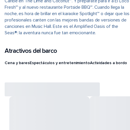
Caribe en The Lime and Coconut℠. Y prepárate para ir a El Loco
Fresh℠ y al nuevo restaurante Portside BBQ℠. Cuando llega la
noche, es hora de brillar en el karaoke Spotlight℠ o dejar que los
profesionales canten con las mejores bandas de versiones de
canciones en Music Hall. Este es el Amplified Oasis of the
Seas®: la aventura nunca fue tan emocionante.
Atractivos del barco
Cena y bares
Espectáculos y entretenimiento
Actividades a bordo