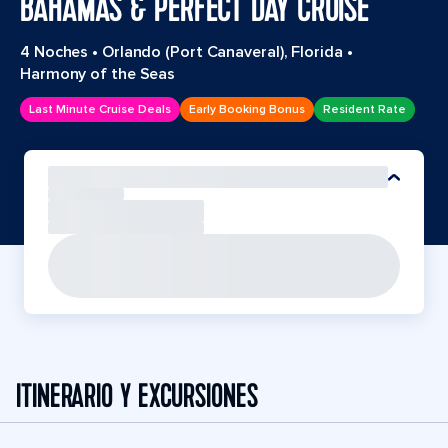
BAHAMAS & PERFECT DAY CRUISE
4 Noches
•
Orlando (Port Canaveral), Florida
•
Harmony of the Seas
Last Minute Cruise Deals
Early Booking Bonus
Resident Rate
ITINERARIO Y EXCURSIONES