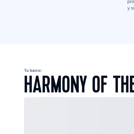
pro
y s
Tu barco:
HARMONY OF TH