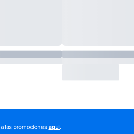
s a las promociones
aquí
.