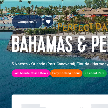
Compartir
BAHAMAS & PE
5 Noches
•
Orlando (Port Canaveral), Florida
•
Harmony
Last Minute Cruise Deals
Early Booking Bonus
Resident Rate