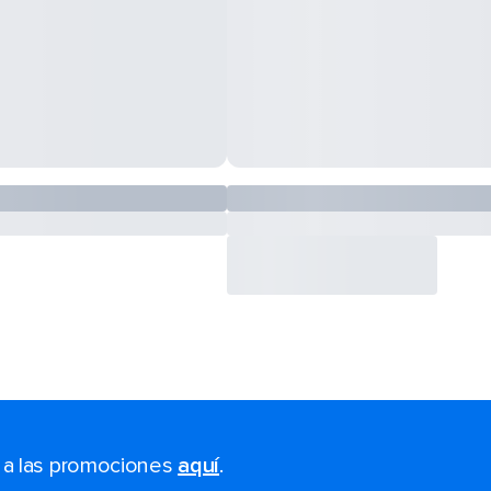
s a las promociones
aquí
.