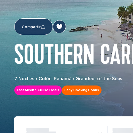
Compartir
SOUTHERN CAR
7 Noches
•
Colón, Panamá
•
Grandeur of the Seas
Last Minute Cruise Deals
Early Booking Bonus