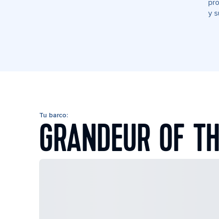
pro
y s
Tu barco:
GRANDEUR OF TH