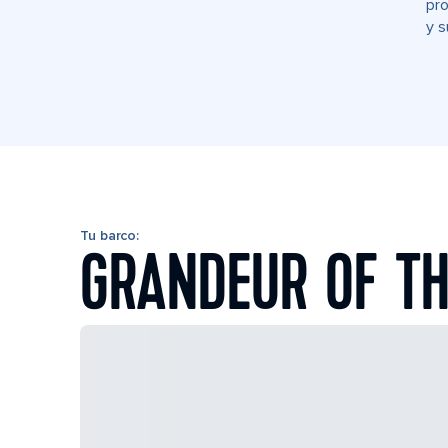
pro
y s
Tu barco:
GRANDEUR OF TH