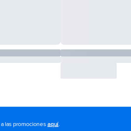
s a las promociones
aquí
.