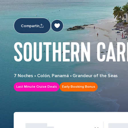
Compartir
SOUTHERN CAR
7 Noches
•
Colón, Panamá
•
Grandeur of the Seas
Last Minute Cruise Deals
Early Booking Bonus